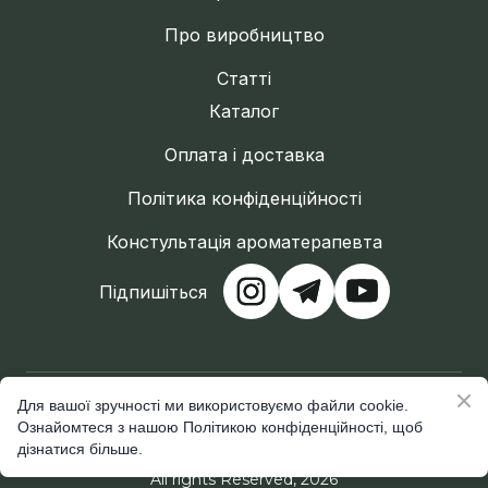
Про виробництво
Статті
Каталог
Оплата і доставка
Політика конфіденційності
Констультація ароматерапевта
Підпишіться
Подаруй пісню
Для вашої зручності ми використовуємо файли cookie.
Ознайомтеся з нашою Політикою конфіденційності, щоб
Ефірна олія
Лаванда
,
Майоран
,
Апельсин
,
Бергамот
,
Гідролат
,
Ладан
дізнатися більше.
All rights Reserved, 2026