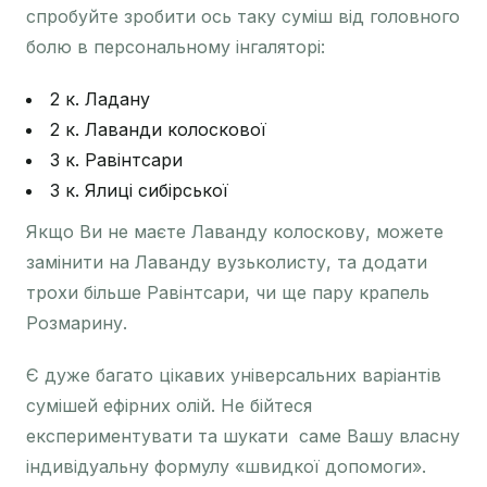
спробуйте зробити ось таку суміш від головного
болю в персональному інгаляторі:
2 к. Ладану
2 к. Лаванди колоскової
3 к. Равінтсари
3 к. Ялиці сибірської
Якщо Ви не маєте Лаванду колоскову, можете
замінити на Лаванду вузьколисту, та додати
трохи більше Равінтсари, чи ще пару крапель
Розмарину.
Є дуже багато цікавих універсальних варіантів
сумішей ефірних олій. Не бійтеся
експериментувати та шукати саме Вашу власну
індивідуальну формулу «швидкої допомоги».