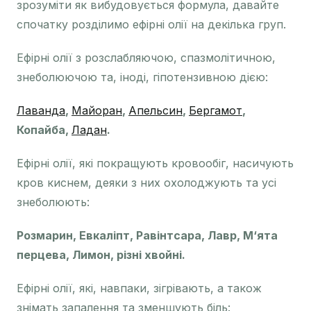
зрозуміти як вибудовується формула, давайте
спочатку розділимо ефірні олії на декілька груп.
Ефірні олії з розслабляючою, спазмолітичною,
знеболюючою та, іноді, гіпотензивною дією:
Лаванда
,
Майоран
,
Апельсин
,
Бергамот
,
Копайба,
Ладан
.
Ефірні олії, які покращують кровообіг, насичують
кров киснем, деяки з них охолоджують та усі
знеболюють:
Розмарин, Евкаліпт, Равінтсара, Лавр, М‘ята
перцева, Лимон, різні хвойні.
Ефірні олії, які, навпаки, зігрівають, а також
знімать запалення та зменшують біль: