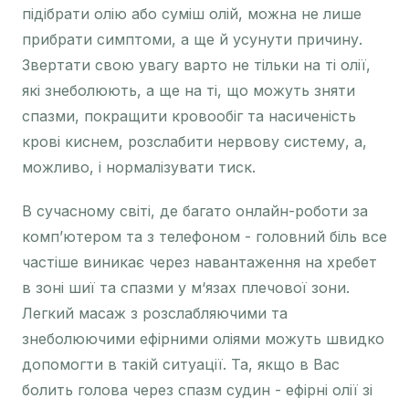
підібрати олію або суміш олій, можна не лише
прибрати симптоми, а ще й усунути причину.
Звертати свою увагу варто не тільки на ті олії,
які знеболюють, а ще на ті, що можуть зняти
спазми, покращити кровообіг та насиченість
крові киснем, розслабити нервову систему, а,
можливо, і нормалізувати тиск.
В сучасному світі, де багато онлайн-роботи за
комп’ютером та з телефоном - головний біль все
частіше виникає через навантаження на хребет
в зоні шиї та спазми у м‘язах плечової зони.
Легкий масаж з розслабляючими та
знеболюючими ефірними оліями можуть швидко
допомогти в такій ситуації. Та, якщо в Вас
болить голова через спазм судин - ефірні олії зі