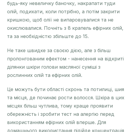
будь-яку невеличку баночку, накрапати туди
олій, подихати, коли потрібно, а потім закрити
кришкою, щоб олії не випаровувалися та не
окислювалися. Почніть з 8 крапель ефірних олій,
та за необхідністю збільште до 15.
Не таке швидке за своєю дією, але з більш
пролонгованим ефектом - нанесення на відкриті
ділянки шкіри голови масляної суміші з
рослинних олій та ефірних олій.
Це можуть бути області скронь та потилиці, шия
та місця, де починає рости волосся. Шкіра в цих
місцях більш чутлива, тому краще проявити
обережність і зробити тест на алергію перед
використанням ефірних олій вперше. Для
домашнього використання підійде концентрація