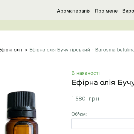
Ароматерапія
Про мене
Виро
Ефірні олії
Ефірна олія Бучу гірський - Barosma betulin
В наявності
Ефірна олія Бучу
1 580  грн
Об'єм: