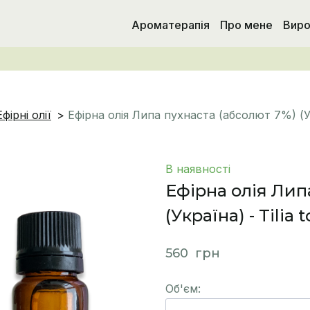
Ароматерапія
Про мене
Виро
Ефірні олії
Ефірна олія Липа пухнаста (абсолют 7%) (Ук
В наявності
Ефірна олія Лип
(Україна) - Tilia
560  грн
Об'єм: