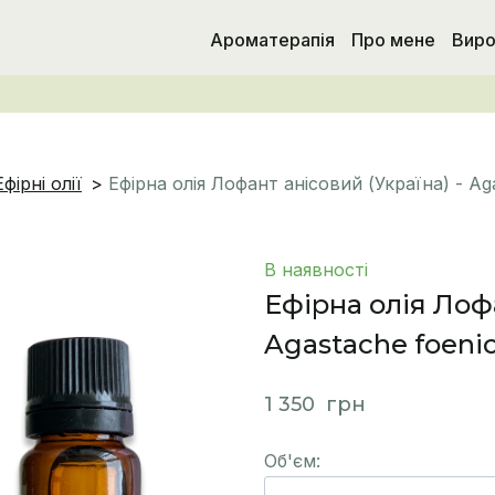
Ароматерапія
Про мене
Виро
Ефірні олії
Ефірна олія Лофант анісовий (Україна) - Ag
В наявності
Ефірна олія Лофа
Agastache foeni
1 350  грн
Об'єм: