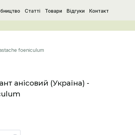
бництво
Статті
Товари
Відгуки
Контакт
astache foeniculum
нт анісовий (Україна) -
culum