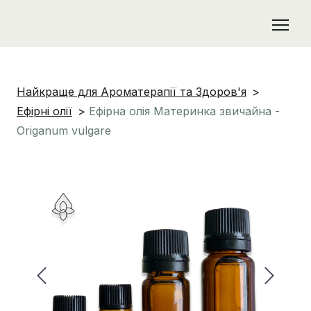
Найкраще для Ароматерапії та Здоров'я
Ефірні олії
Ефірна олія Материнка звичайна -
Origanum vulgare