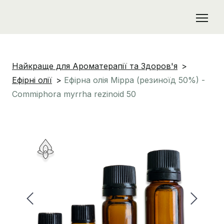
Найкраще для Ароматерапії та Здоров'я
Ефірні олії
Ефірна олія Мірра (резиноїд 50%) -
Commiphora myrrha rezinoid 50