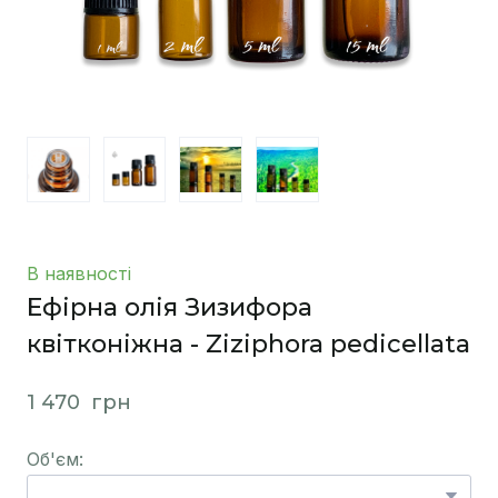
В наявності
Ефірна олія Зизифора
квітконіжна - Ziziphora pedicellata
1 470  грн
Об'єм: