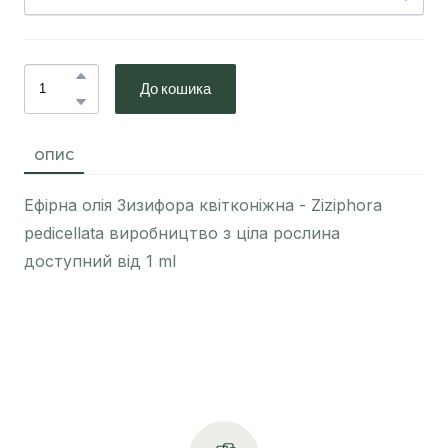
До кошика
ОПИС
Ефірна олія Зизифора квітконіжна - Ziziphora
pedicellata виробництво з ціла рослина
доступний від 1 ml