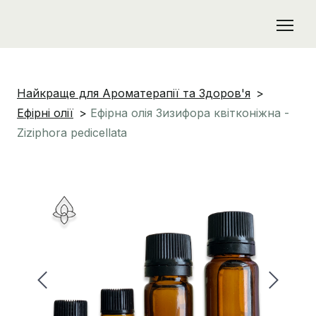
Найкраще для Ароматерапії та Здоров'я
Ефірні олії
Ефірна олія Зизифора квітконіжна -
Ziziphora pedicellata