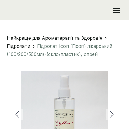
Найкраще для Ароматерапії та Здоров'я
Гідролати
Гідролат Ісоп (Гісоп) лікарський
(100/200/500мл)-(скло/пластик), спрей