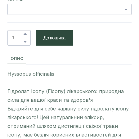
До кошика
ОПИС
Hyssopus officinalis
Гідролат Ісопу (Гісопу) лікарського: природна
сила для вашої краси та здоров'я
Відкрийте для себе чарівну силу гідролату ісопу
лікарського! Цей натуральний еліксир,
отриманий шляхом дистиляції свіжої трави
ісопу, має безліч корисних властивостей для