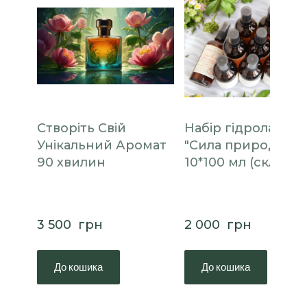
Створіть Свій
Набір гідролатів
Унікальний Аромат
"Сила природи"
90 хвилин
10*100 мл (скло)
3 500  грн
2 000  грн
До кошика
До кошика