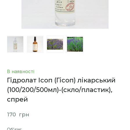
В наявності
Гідролат Ісоп (Гісоп) лікарський
(100/200/500мл)-(скло/пластик),
спрей
170  грн
Об'єм: