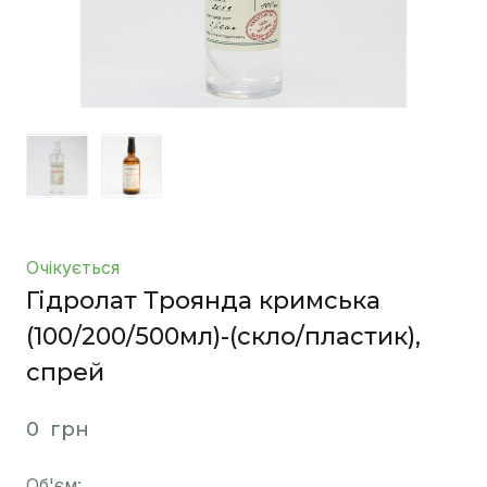
Очікується
Гідролат Троянда кримська
(100/200/500мл)-(скло/пластик),
спрей
0  грн
Об'єм: