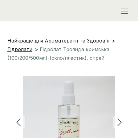
Найкраще для Ароматерапії та Здоров'я
Гідролати
Гідролат Троянда кримська
(100/200/500мл)-(скло/пластик), спрей